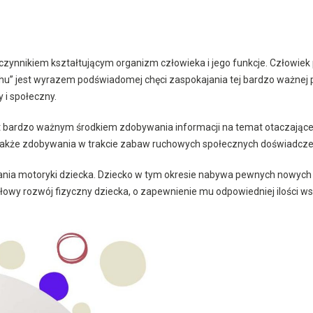
 czynnikiem kształtującym organizm człowieka i jego funkcje. Człowiek
ruchu” jest wyrazem podświadomej chęci zaspokajania tej bardzo ważne
 i społeczny.
est bardzo ważnym środkiem zdobywania informacji na temat otaczając
 także zdobywania w trakcie zabaw ruchowych społecznych doświadcze
ania motoryki dziecka. Dziecko w tym okresie nabywa pewnych nowych u
dłowy rozwój fizyczny dziecka, o zapewnienie mu odpowiedniej ilości 