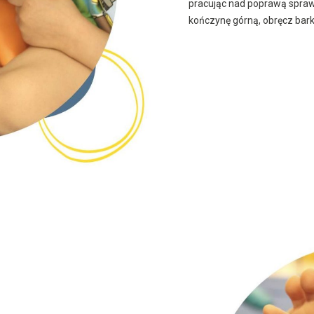
pracując nad poprawą spraw
kończynę górną, obręcz barko