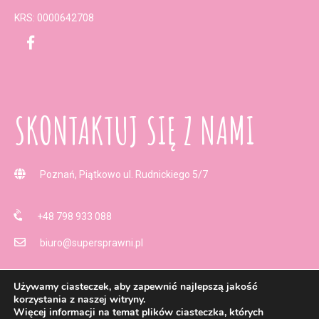
KRS: 0000642708
SKONTAKTUJ SIĘ Z NAMI
Poznań, Piątkowo ul. Rudnickiego 5/7
+48 798 933 088
biuro@supersprawni.pl
Używamy ciasteczek, aby zapewnić najlepszą jakość
korzystania z naszej witryny.
Więcej informacji na temat plików ciasteczka, których