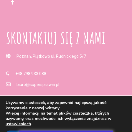
SKONTAKTUJ SIĘ Z NAMI
Poznań, Piątkowo ul. Rudnickiego 5/7
+48 798 933 088
biuro@supersprawni.pl
Używamy ciasteczek, aby zapewnić najlepszą jakość
korzystania z naszej witryny.
Więcej informacji na temat plików ciasteczka, których
używamy, oraz możliwości ich wyłączenia znajdziesz w
Copyright © Supersprawni 2019. All Rights Reserved
Polityka
ustawieniach
.
prywatności