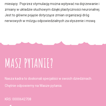
miesięcy. Poprzez stymulację można wpływać na dojrzewanie i
zmiany w układzie słuchowym dzięki plastyczności neuronalnej.
Jest to główne pojęcie dotyczące zmian organizacji dróg
nerwowych w mózgu odpowiedzialnych za słyszenie i mowę.
MASZ PYTANIE?
Nasza kadra to doskonali specjaliści w swoich dziedzinach.
Chętnie odpowiemy na Wasze pytania.
KRS: 0000642708