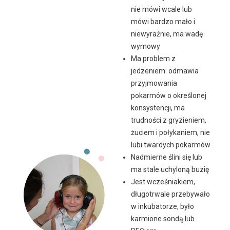
nie mówi wcale lub
mówi bardzo mało i
niewyraźnie, ma wadę
wymowy
Ma problem z
jedzeniem: odmawia
przyjmowania
pokarmów o określonej
konsystencji, ma
trudności z gryzieniem,
żuciem i połykaniem, nie
lubi twardych pokarmów
Nadmierne ślini się lub
ma stale uchyloną buzię
Jest wcześniakiem,
długotrwale przebywało
w inkubatorze, było
karmione sondą lub