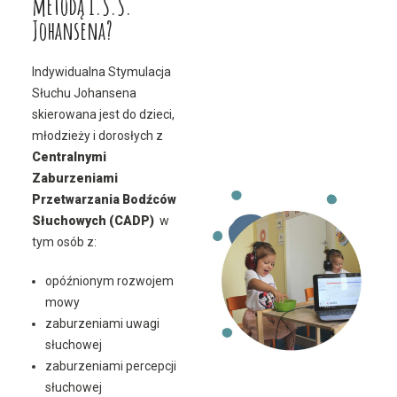
metodą I.S.S.
Johansena?
Indywidualna Stymulacja
Słuchu Johansena
skierowana jest do dzieci,
młodzieży i dorosłych z
Centralnymi
Zaburzeniami
Przetwarzania Bodźców
Słuchowych (CADP)
w
tym osób z:
opóźnionym rozwojem
mowy
zaburzeniami uwagi
słuchowej
zaburzeniami percepcji
słuchowej