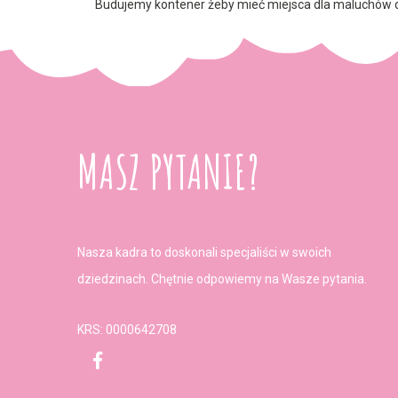
Budujemy kontener żeby mieć miejsca dla maluchów do
MASZ PYTANIE?
Nasza kadra to doskonali specjaliści w swoich
dziedzinach. Chętnie odpowiemy na Wasze pytania.
KRS: 0000642708